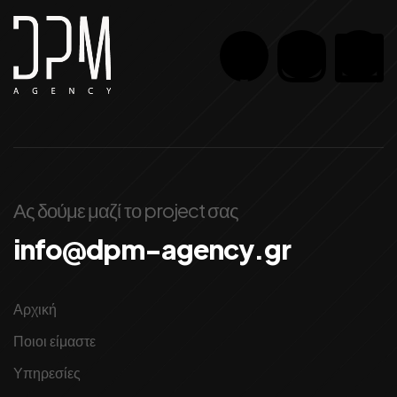
Ας δούμε μαζί το project σας
info@dpm-agency.gr
Αρχική
Ποιοι είμαστε
Υπηρεσίες