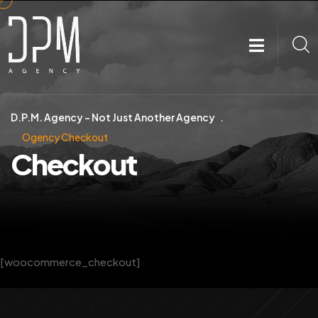
D.P.M. Agency – Not Just Another Agency
Ogency Checkout
Checkout
[woocommerce_checkout]