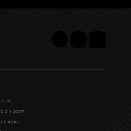
ρχική
οιοι είμαστε
πηρεσίες