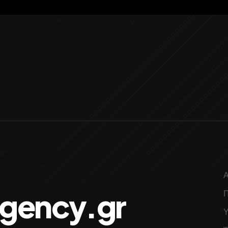
Α
gency.gr
Π
Υ