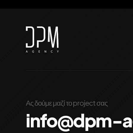
Ας δούμε μαζί το project σας
info@dpm-a